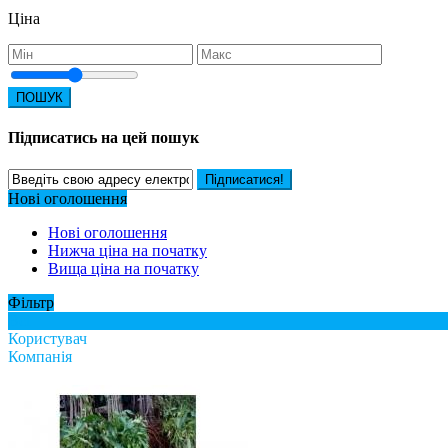
Ціна
ПОШУК
Підписатись на цей пошук
Підписатися!
Нові оголошення
Нові оголошення
Нижча ціна на початку
Вища ціна на початку
Фільтр
Всі
Користувач
Компанія