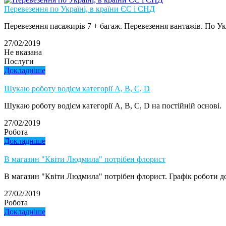
Перевезення по Україні, в країни ЄС і СНД
Перевезення пасажирів 7 + багаж. Перевезення вантажів. По Укр
27/02/2019
Не вказана
Послуги
Докладніше
Шукаю роботу водієм категорії А, В, C, D
Шукаю роботу водієм категорії А, В, C, D на постійній основі.
27/02/2019
Робота
Докладніше
В магазин "Квіти Людмила" потрібен флорист
В магазин "Квіти Людмила" потрібен флорист. Графік роботи д
27/02/2019
Робота
Докладніше