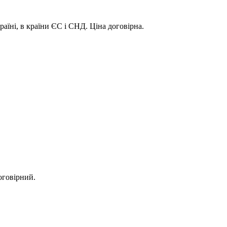
аїні, в країни ЄС і СНД. Ціна договірна.
оговірний.