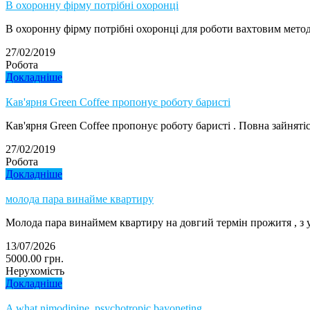
В охоронну фірму потрібні охоронці
В охоронну фірму потрібні охоронці для роботи вахтовим методо
27/02/2019
Робота
Докладніше
Кав'ярня Green Coffee пропонує роботу баристі
Кав'ярня Green Coffee пропонує роботу баристі . Повна зайнятіс
27/02/2019
Робота
Докладніше
молода пара винайме квартиру
Молода пара винаймем квартиру на довгий термін прожитя , з 
13/07/2026
5000.00 грн.
Нерухомість
Докладніше
A what nimodipine, psychotropic bayoneting.