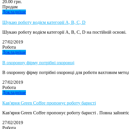
20.00 грн.
Продам
Докладніше
Шукаю роботу водієм категорії А, В, C, D
Шукаю роботу водієм категорії А, В, C, D на постійній основі.
27/02/2019
Робота
Докладніше
В охоронну фірму потрібні охоронці
В охоронну фірму потрібні охоронці для роботи вахтовим методо
27/02/2019
Робота
Докладніше
Кав'ярня Green Coffee пропонує роботу баристі
Кав'ярня Green Coffee пропонує роботу баристі . Повна зайнятіс
27/02/2019
Робота